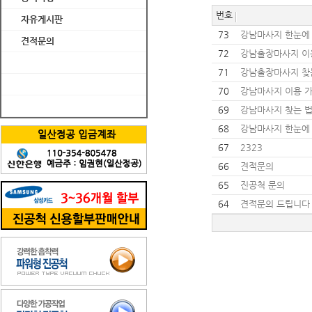
번호
자유게시판
73
강남마사지 한눈에
견적문의
72
강남출장마사지 이
71
강남출장마사지 찾
70
강남마사지 이용 
69
강남마사지 찾는 
68
강남마사지 한눈에
67
2323
66
견적문의
65
진공척 문의
64
견적문의 드립니다